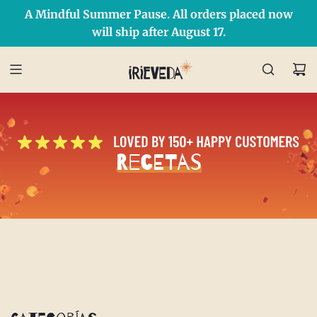
A Mindful Summer Pause. All orders placed now
Free Shipping on orders over $50 Use Code: IRIEDAY
SHOP NOW
will ship after August 17.
Recetas