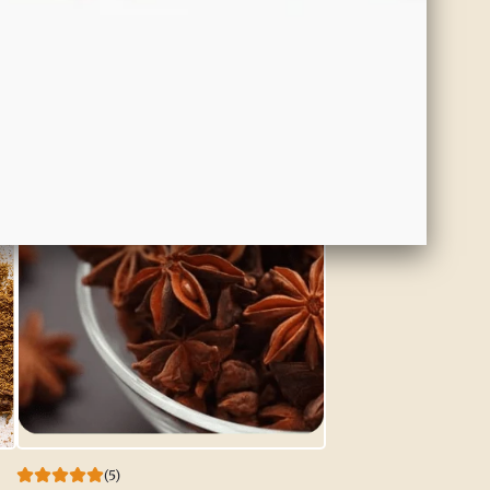
(5)
Lavanda Orgánica
00
$7.00
Agregar al carrito
(5)