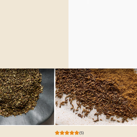
(5)
nico
Organic Juniper Berries
$3.00
$5.
r opciones
Agregar al carrito
(5)