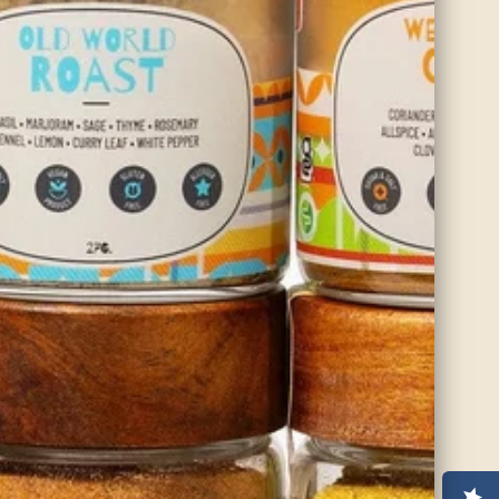
Karma Shawarma
00
$12.00
Ver opciones
(0)