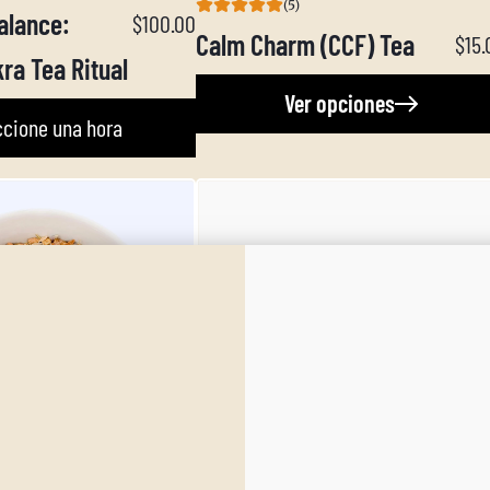
(5)
alance:
$100.00
Calm Charm (CCF) Tea
$15.
ra Tea Ritual
Ver opciones
ccione una hora