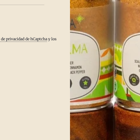
viejo mundo
Chile Ancho Orgánico
$12.00
$5.
r opciones
Agregar al carrito
a de privacidad de hCaptcha
y los
(5)