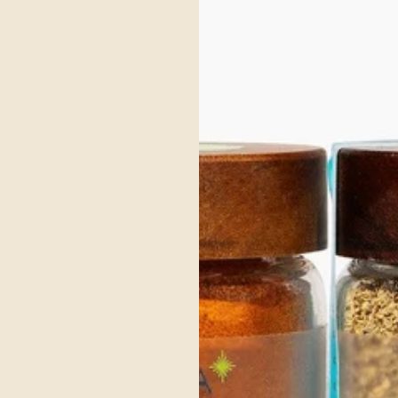
(5)
y Tea
$15.00
Feliz cosecha
$12.
r opciones
Ver opciones
(5)