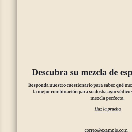
Gorro escocés jamaicano
Pan de jeng
$10.00
Ver opciones
Ve
Descubra su mezcla de esp
Responda nuestro cuestionario para saber qué mezc
la mejor combinación para su dosha ayurvédico y
mezcla perfecta.
Haz la prueba
(5)
(5)