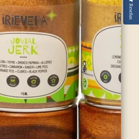
Organic Ashwagandha
00
$15.00
Reseñas
Tea Cut
Agregar al carrito
(5)