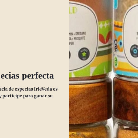
ibre alegre
Idiota jovial
$12.00
$12.
r opciones
Ver opciones
ecias perfecta
la de especias IrieVeda es
 participe para ganar su
(0)