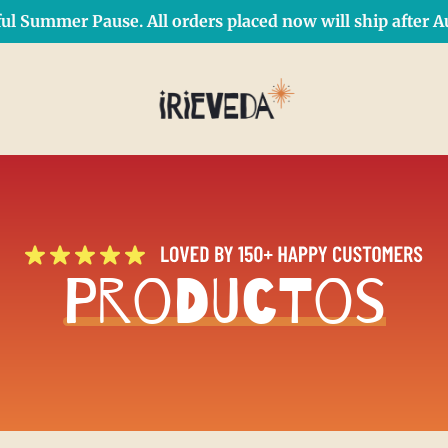
ul Summer Pause. All orders placed now will ship after Au
Free Shipping on orders over $50 Use Code: IRIEDAY
SHOP NOW
Productos