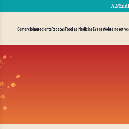
A Mindf
Comercio
Ingredients
Recetas
Food as Medicine
Events
Sobre nosotros