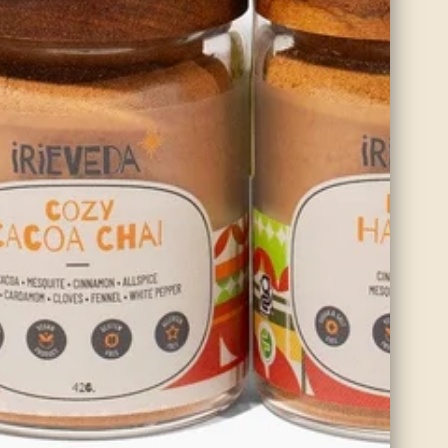
Canela Alba de Ceilán
00
$10.00
Ecológica
Ver opciones