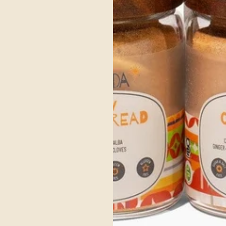
olvo orgánico
Cayena Orgánica
$5.00
$5.
ar al carrito
Agregar al carrito