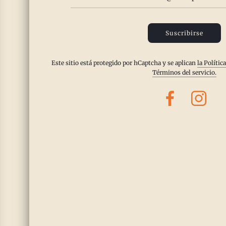
Chile del Nuevo Mundo
Asado del 
$12.00
Ver opciones
Ve
Suscribirse
Este sitio está protegido por hCaptcha y se aplican
la Polític
Términos del servicio.
(0)
(0)