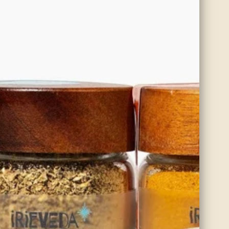
(0)
Pimienta de Jamaica
00
$7.00
Ver opciones
(4.8)