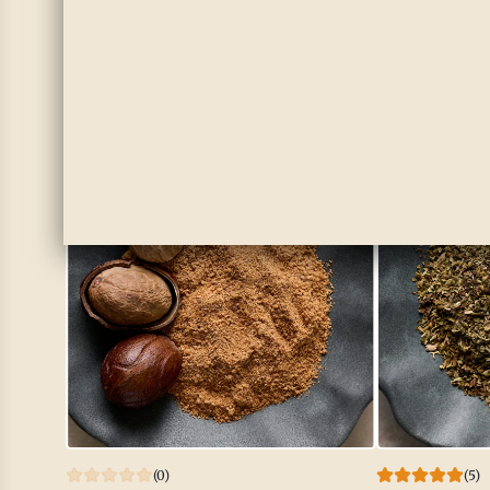
(5)
(5)
Clavos Orgánicos
Hinojo orgá
$3.00
Ver opciones
Ve
(0)
(5)