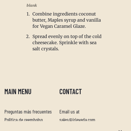
blank
Combine ingredients coconut
butter, Maples syrup and vanilla
for Vegan Caramel Glaze.
Spread evenly on top of the cold
cheesecake. Sprinkle with sea
salt crystals.
MAIN MENU
CONTACT
Descubra su mezcla de especias
Preguntas más frecuentes
Email us at
perfecta
Politica de reembolso
sales@irieveda.com
Política de devoluciones
Visit Us at our West Chester,
Responda nuestro cuestionario para saber qué mezcla