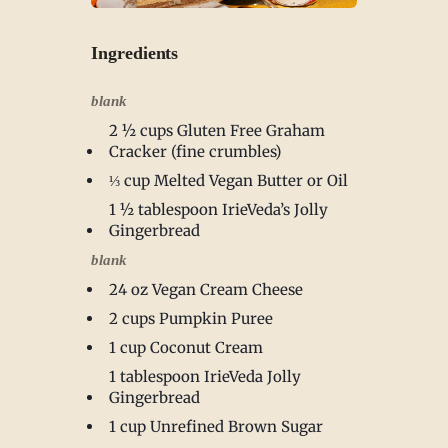
Ingredients
blank
2 ½ cups Gluten Free Graham
Cracker (fine crumbles)
⅓ cup Melted Vegan Butter or Oil
1 ½ tablespoon IrieVeda’s Jolly
Gingerbread
blank
24 oz Vegan Cream Cheese
2 cups Pumpkin Puree
1 cup Coconut Cream
1 tablespoon IrieVeda Jolly
Gingerbread
1 cup Unrefined Brown Sugar