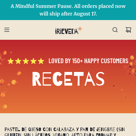
A Mindful Summer Pause. All orders placed now
Free Shipping on orders over $50 Use Code: IRIEDAY
SHOP NOW
will ship after August 17.
Recetas
Pastel de queso con calabaza y pan de jengibre (sin
gluten, sin lácteos, vegano, apto para FODMAP y