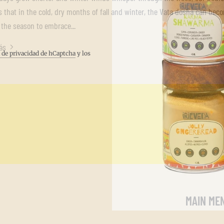
 that in the cold, dry months of fall and winter, the Vata dosha can becom
 the season to embrace...
ás
a de privacidad de hCaptcha
y los
MAIN ME