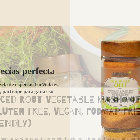
ecias perfecta
la de especias IrieVeda es
 participe para ganar su
iced Root Vegetable Mash wi
luten Free, Vegan, FODMAP Fri
iendly)
days grow shorter and winter winds whisper through the trees, our bodie