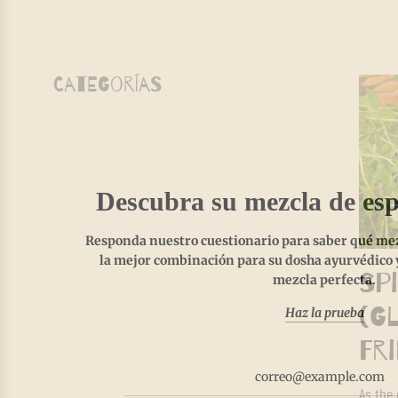
Categorías
Descubra su mezcla de esp
Responda nuestro cuestionario para saber qué mezc
la mejor combinación para su dosha ayurvédico y
Sp
mezcla perfecta.
(G
Haz la prueba
Fr
As the 