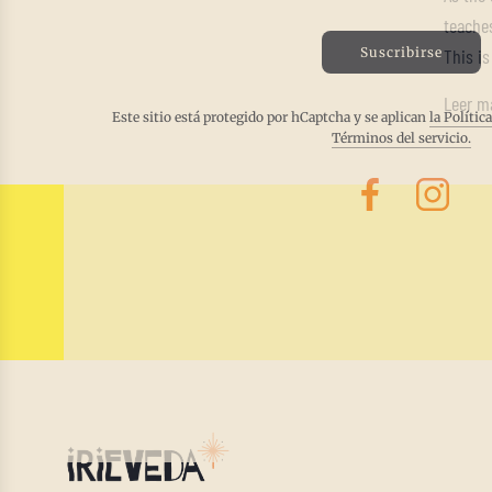
teaches
Suscribirse
This is
Leer m
Este sitio está protegido por hCaptcha y se aplican
la Polític
Términos del servicio.