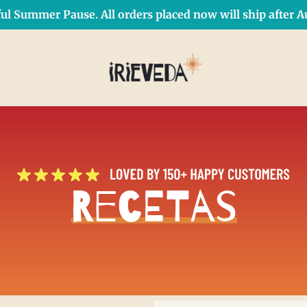
ul Summer Pause. All orders placed now will ship after Au
Free Shipping on orders over $50 Use Code: IRIEDAY
SHOP NOW
Recetas