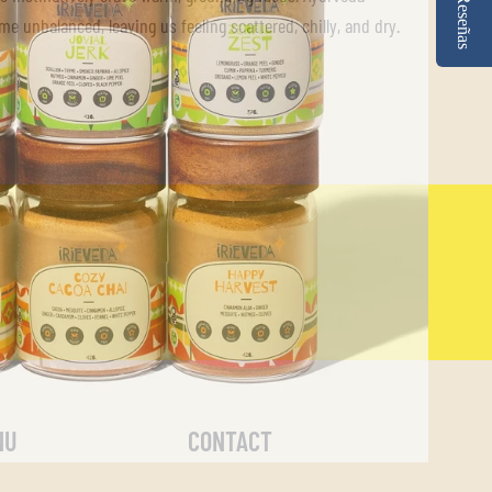
Reseñas
e unbalanced, leaving us feeling scattered, chilly, and dry.
NU
CONTACT