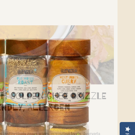
th Golden Ghee Drizzle
endly, Allergen
s instinctively crave warm, grounding foods. Ayurveda