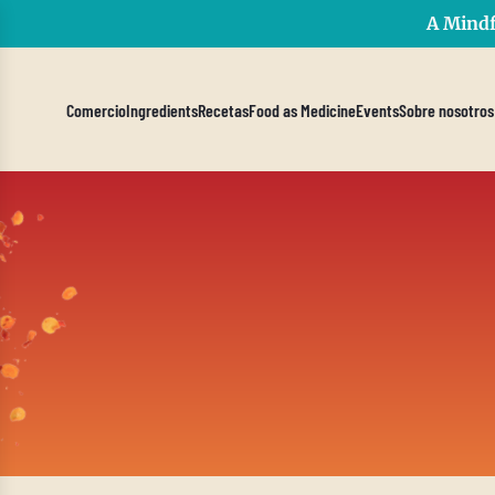
A Mindf
Comercio
Ingredients
Recetas
Food as Medicine
Events
Sobre nosotros