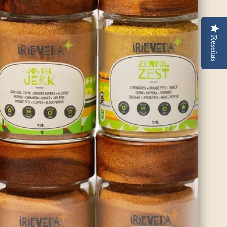
Esta receta de pollo al curry jamaicano es una muestra del
dulce calor caribeño con la mezcla de cálidas especias del
Reseñas
curry de las Indias Occidentales de IrieVeda , que puede ser
suave o condimentado con Scotch Bonnet Pepper de IrieVeda
.
Leer más