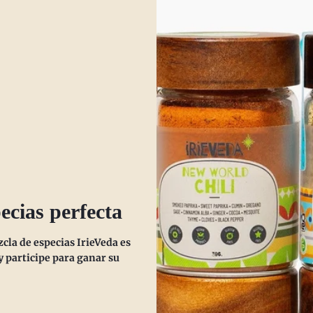
, muffins, you name it. And I get it. There’s just something about
arm, cozy flavors that feels like a hug in...
ás
ecias perfecta
la de especias IrieVeda es
 participe para ganar su
ile de quinua
confortante