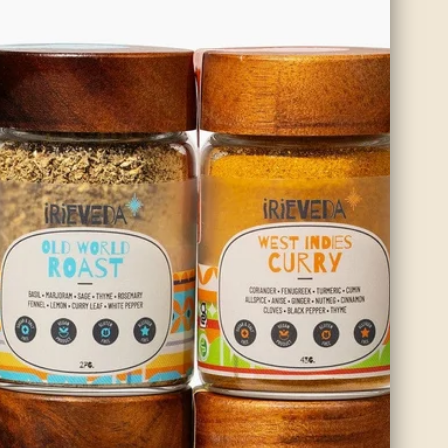
favorita o puedes llevar el sabor a un nivel completamente
nuevo con nuestra mezcla Happy Harvest. De cualquier
manera, esta receta seguramente hará que no quieras
saltarte el desayuno.
Leer más
Pollo al curry
jamaicano