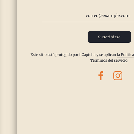
Este c
paladar
superar
de un c
Suscribirse
simplifi
Este sitio está protegido por hCaptcha y se aplican
la Polític
Leer m
Términos del servicio.