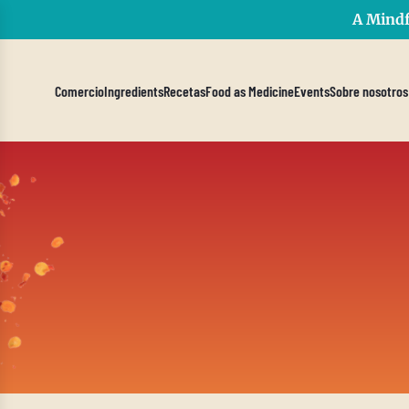
A Mindf
Comercio
Ingredients
Recetas
Food as Medicine
Events
Sobre nosotros