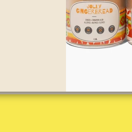
nzanas guisadas Happy
rvest
as manzanas guisadas Happy Harvest son el sabroso agni que
e tu avena, pudín de chía, guarnición o lo disfrutas como un
rio saludable. Es un guiso sencillo y fácil que seguramente satisfará
jo de algo naturalmente dulce, pero sin culpa ni hinchazón. Estas
s guisadas son una delicia...
ás