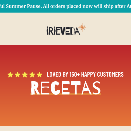
ul Summer Pause. All orders placed now will ship after Au
Free Shipping on orders over $50 Use Code: IRIEDAY
SHOP NOW
Recetas