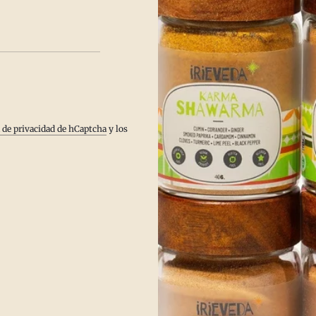
hile de quinua vegano instantáneo seguramente satisfará tu
, calentará tu estómago y te dará la energía que necesitas para
 los días fríos. Nuestra mezcla New World Chili sabe que el secreto
hile de buena calidad está en las especias y estamos seguros de
car su...
a de privacidad de hCaptcha
y los
ás