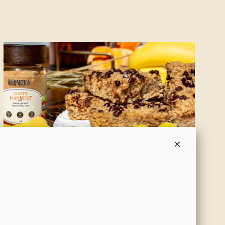
Avena Al Horno Con
Plátano
¿Estás cansado de la misma y aburrida avena para el
desayuno? Seguro que puedes agregar tu fruta de temporada