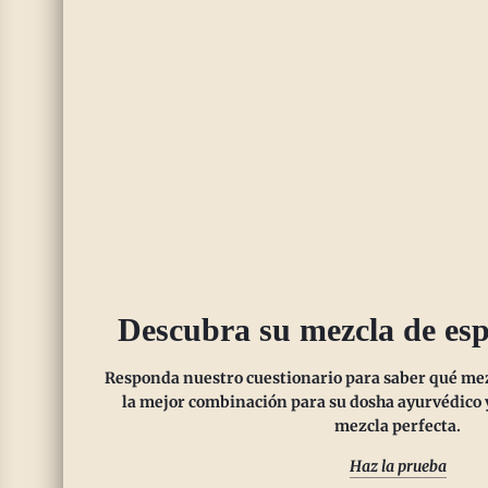
candles
those w
Leer m
Descubra su mezcla de esp
Responda nuestro cuestionario para saber qué mezc
la mejor combinación para su dosha ayurvédico y
mezcla perfecta.
Ch
Haz la prueba
re