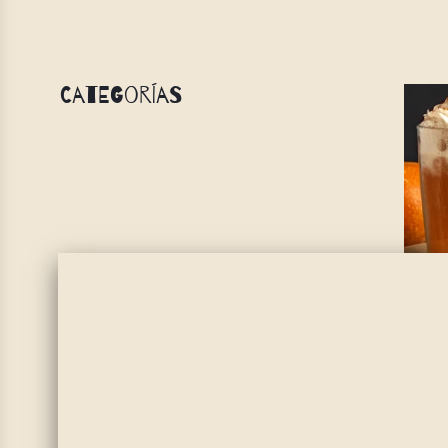
Categorías
A 
Jo
Okay, c
every f