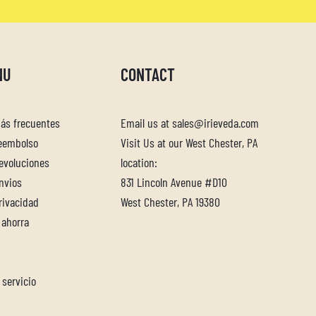
NU
CONTACT
ás frecuentes
Email us at sales@irieveda.com
reembolso
Visit Us at our West Chester, PA
devoluciones
location:
envios
831 Lincoln Avenue #D10
privacidad
West Chester, PA 19380
 ahorra
 servicio