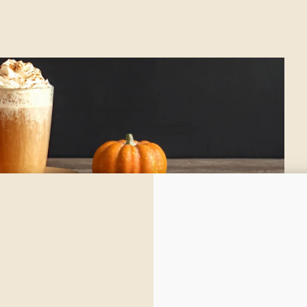
Pumpkin Spice Glow-Up with
lly Gingerbread
an we talk about how pumpkin spice basically takes over the world
all? 🎃 The minute the air gets crisp, suddenly it’s in our lattes,