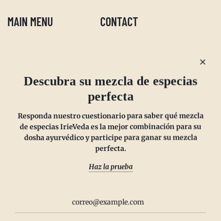
MAIN MENU
CONTACT
Descubra su mezcla de especias
Preguntas más frecuentes
Email us at
perfecta
Politica de reembolso
sales@irieveda.com
Política de devoluciones
Visit Us at our West Chester,
Responda nuestro cuestionario para saber qué mezcla
Politica de envios
PA location:
de especias IrieVeda es la mejor combinación para su
Política de privacidad
831 Lincoln Avenue #D10
dosha ayurvédico y participe para ganar su mezcla
perfecta.
Suscríbete y ahorra
West Chester, PA 19380
Wholesale
Haz la prueba
Contáctenos
Términos de servicio
IrieVeda creates a safe space for everyone to exist at the table. Our
Suscribirse
spice blends are made in a dedicated facility to be top 23 Allergen