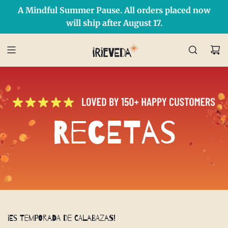
A Mindful Summer Pause. All orders placed now
Free Shipping on orders over $50 Use Code: IRIEDAY
SHOP NOW
will ship after August 17.
Recetas
¡Es temporada de calabazas!