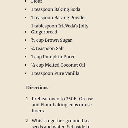
Flour
1 teaspoon Baking Soda
1 teaspoon Baking Powder
1 tablespoon IrieVeda’s Jolly
Gingerbread
¾ cup Brown Sugar
¼ teaspoon Salt
1 cup Pumpkin Puree
½ cup Melted Coconut Oil
1 teaspoon Pure Vanilla
Directions
Preheat oven to 350F. Grease
and Flour baking cups or use
liners.
Whisk together ground flax
seeds and water. Set aside to