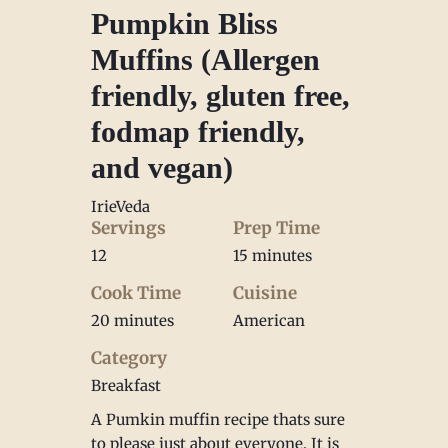
Pumpkin Bliss
Muffins (Allergen
friendly, gluten free,
fodmap friendly,
and vegan)
IrieVeda
Servings
Prep Time
12
15 minutes
Cook Time
Cuisine
20 minutes
American
Category
Breakfast
A Pumkin muffin recipe thats sure
to please just about everyone. It is