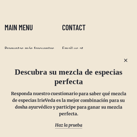
MAIN MENU
CONTACT
Descubra su mezcla de especias
Preguntas más frecuentes
Email us at
perfecta
Politica de reembolso
sales@irieveda.com
Política de devoluciones
Visit Us at our West Chester,
Responda nuestro cuestionario para saber qué mezcla
Politica de envios
PA location:
de especias IrieVeda es la mejor combinación para su
Política de privacidad
831 Lincoln Avenue #D10
dosha ayurvédico y participe para ganar su mezcla
perfecta.
Suscríbete y ahorra
West Chester, PA 19380
Wholesale
Haz la prueba
Contáctenos
Términos de servicio