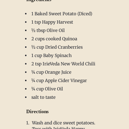
1 Baked Sweet Potato (Diced)
1 tsp Happy Harvest
½ tbsp Olive Oil
2 cups cooked Quinoa
½ cup Dried Cranberries
1 cup Baby Spinach
2 tsp IrieVeda New World Chili
¼ cup Orange Juice
¼ cup Apple Cider Vinegar
¼ cup Olive Oil
salt to taste
Directions
Wash and dice sweet potatoes.
Toss with IrieVeda Happy