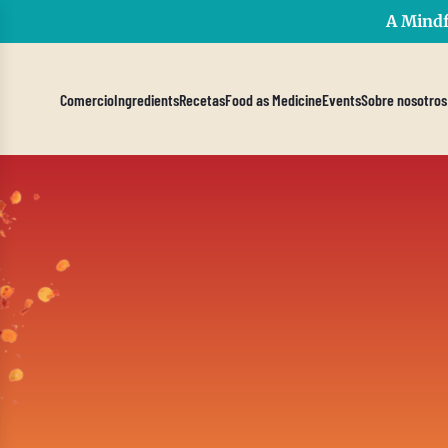
A Mindf
Comercio
Ingredients
Recetas
Food as Medicine
Events
Sobre nosotros