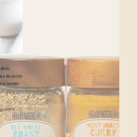
 dosis
a o de acción
a la comida.
iguiente