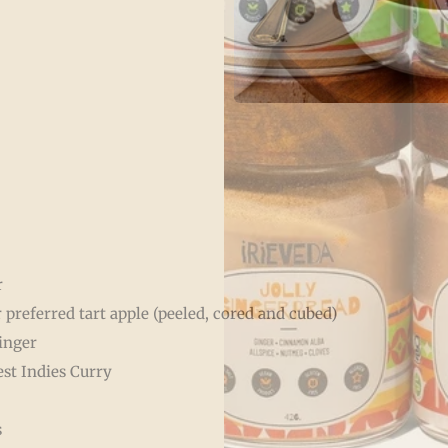
r
preferred tart apple (peeled, cored and cubed)
inger
est Indies Curry
s