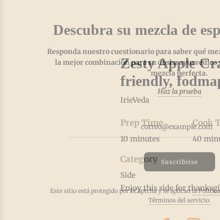
Descubra su mezcla de esp
Responda nuestro cuestionario para saber qué mezc
Zesty Apple Cra
la mejor combinación para su dosha ayurvédico y
mezcla perfecta.
friendly, fodma
Haz la prueba
IrieVeda
Prep Time
Cook 
10 minutes
40 min
Category
Suscribirse
Side
Enjoy this side for thanksg
Este sitio está protegido por hCaptcha y se aplican
la Polític
Términos del servicio.