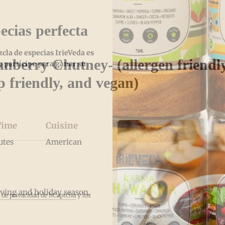
ecias perfecta
la de especias IrieVeda es
nberry Chutney- (allergen friendly
 participe para ganar su
p friendly, and vegan)
Time
Cuisine
utes
American
iving and holiday season.
a de privacidad de hCaptcha
y los