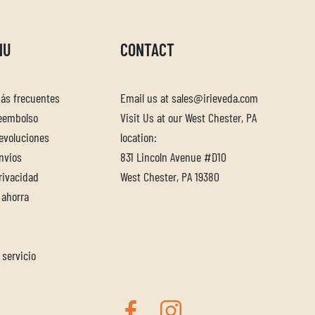
NU
CONTACT
ás frecuentes
Email us at sales@irieveda.com
reembolso
Visit Us at our West Chester, PA
devoluciones
location:
envios
831 Lincoln Avenue #D10
privacidad
West Chester, PA 19380
 ahorra
 servicio