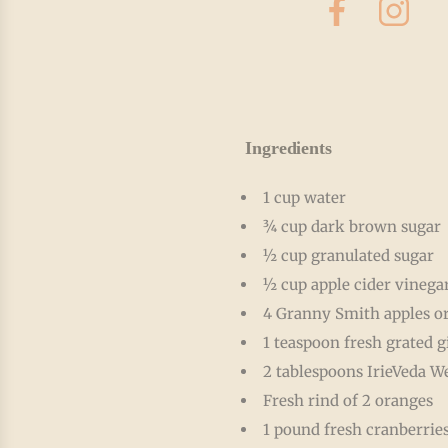
Ingredients
1 cup water
¾ cup dark brown sugar
½ cup granulated sugar
½ cup apple cider vinega
4 Granny Smith apples or 
1 teaspoon fresh grated g
2 tablespoons IrieVeda W
Fresh rind of 2 oranges
1 pound fresh cranberrie