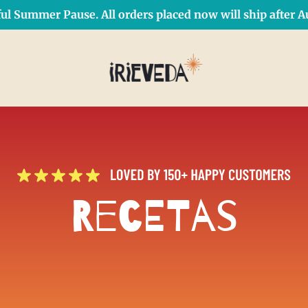
ul Summer Pause. All orders placed now will ship after Au
Free Shipping on orders over $50 Use Code: IRIEDAY
SHOP NOW
Recetas