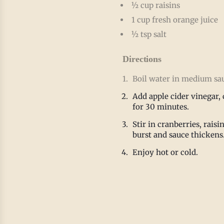
½ cup raisins
1 cup fresh orange juice
½ tsp salt
Directions
Boil water in medium sau
Add apple cider vinegar,
for 30 minutes.
Stir in cranberries, raisi
burst and sauce thickens
Enjoy hot or cold.