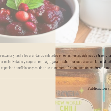
rescante y fácil a los arándanos enlatados en estas fiestas. Además de traer una
or es inolvidable y seguramente agregará el sabor perfecto a su comida navideñ
las especias beneficiosas y cálidas que te mantendrán con buen ánimo durante tod
Publicación s