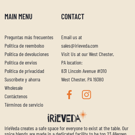
MAIN MENU
CONTACT
Preguntas más frecuentes
Email us at
Politica de reembolso
sales@irieveda.com
Descubra su mezcla de especias
Política de devoluciones
Visit Us at our West Chester,
perfecta
Politica de envios
PA location:
Política de privacidad
831 Lincoln Avenue #D10
Responda nuestro cuestionario para saber qué mezcla
Suscríbete y ahorra
West Chester, PA 19380
de especias IrieVeda es la mejor combinación para su
Wholesale
dosha ayurvédico y participe para ganar su mezcla
perfecta.
Contáctenos
Términos de servicio
Haz la prueba
IrieVeda creates a safe space for everyone to exist at the table. Our
spice blends are made in a dedicated facility to be top 23 Allergen