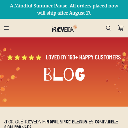
A Mindful Summer Pause. All orders placed now
Free Shipping on orders over $50 Use Code: IRIEDAY
SHOP NOW
will ship after August 17.
Blog
¿Por qué IrieVeda Mindful Spice Blends es compatible
con FODMAP?